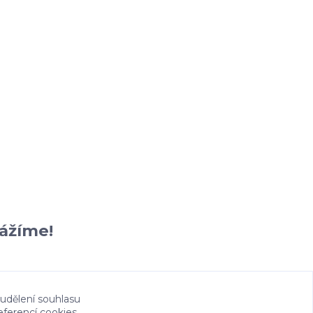
vážíme!
 udělení souhlasu
eferencí cookies