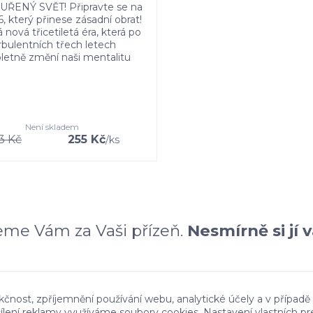
ŘENÝ SVĚT! Připravte se na
, který přinese zásadní obrat!
 nová třicetiletá éra, která po
rbulentních třech letech
etně změní naši mentalitu
Není skladem
3 Kč
255 Kč
/
ks
me Vám za Vaši přízeň.
Nesmírně si jí 
kčnost, zpříjemnění používání webu, analytické účely a v případě
cílení reklamy využíváme soubory cookies. Nastavení vlastních pr