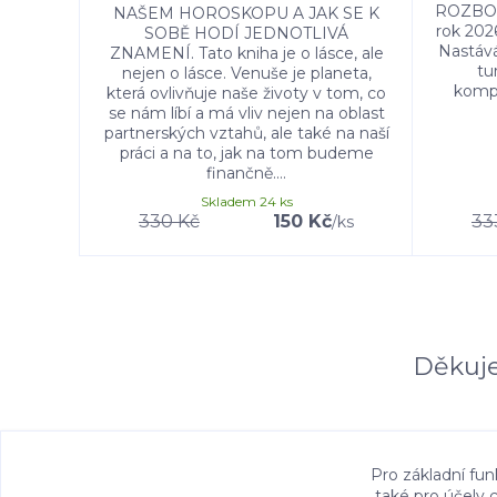
ROZBOU
NAŠEM HOROSKOPU A JAK SE K
rok 2026
SOBĚ HODÍ JEDNOTLIVÁ
Nastává
ZNAMENÍ. Tato kniha je o lásce, ale
tu
nejen o lásce. Venuše je planeta,
kompl
která ovlivňuje naše životy v tom, co
se nám líbí a má vliv nejen na oblast
partnerských vztahů, ale také na naší
práci a na to, jak na tom budeme
finančně....
Skladem 24 ks
330 Kč
150 Kč
33
/
ks
Děkuje
Pro základní fun
také pro účely 