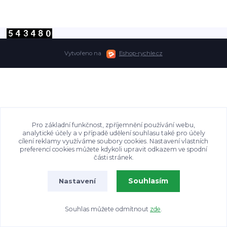
Vytvořeno na
Eshop-rychle.cz
Pro základní funkčnost, zpříjemnění používání webu,
analytické účely a v případě udělení souhlasu také pro účely
cílení reklamy využíváme soubory cookies. Nastavení vlastních
preferencí cookies můžete kdykoli upravit odkazem ve spodní
části stránek.
Souhlasím
Nastavení
Souhlas můžete odmítnout
zde
.