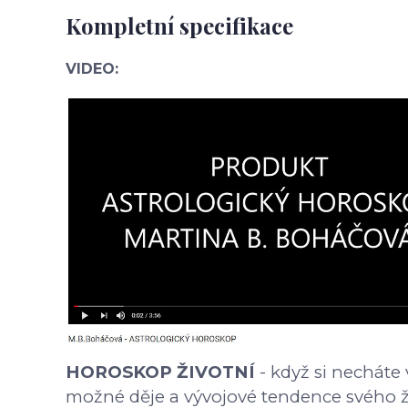
Kompletní specifikace
VIDEO:
HOROSKOP ŽIVOTNÍ
- když si necháte 
možné děje a vývojové tendence svého ži