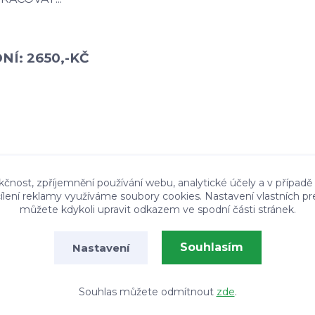
NÍ: 2650,-KČ
kčnost, zpříjemnění používání webu, analytické účely a v případě
cílení reklamy využíváme soubory cookies. Nastavení vlastních pr
můžete kdykoli upravit odkazem ve spodní části stránek.
Souhlasím
Nastavení
Vytvořeno na
Eshop-rychle.cz
Souhlas můžete odmítnout
zde
.