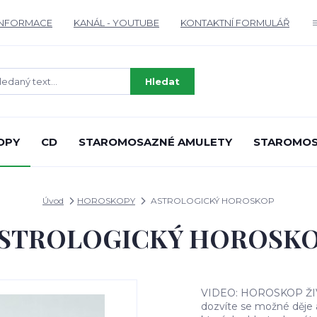
INFORMACE
KANÁL - YOUTUBE
KONTAKTNÍ FORMULÁŘ
Hledat
OPY
CD
STAROMOSAZNÉ AMULETY
STAROMOS
Úvod
HOROSKOPY
ASTROLOGICKÝ HOROSKOP
STROLOGICKÝ HOROSK
VIDEO: HOROSKOP ŽIVOT
dozvíte se možné děje 