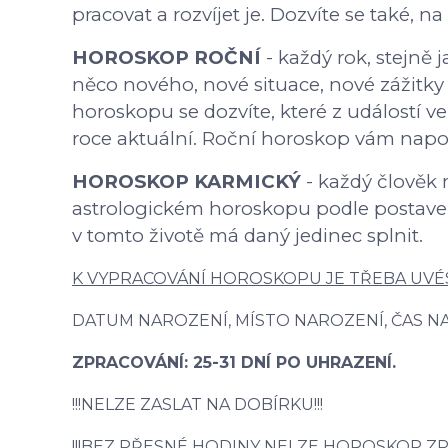
pracovat a rozvíjet je. Dozvíte se také, n
HOROSKOP ROČNÍ
- každý rok, stejně 
něco nového, nové situace, nové zážitky 
horoskopu se dozvíte, které z událostí
roce aktuální. Roční horoskop vám napov
HOROSKOP KARMICKÝ
- každý člověk m
astrologickém horoskopu podle postavení 
v tomto životě má daný jedinec splnit.
K VYPRACOVÁNÍ HOROSKOPU JE TŘEBA UVÉ
DATUM NAROZENÍ, MÍSTO NAROZENÍ, ČAS N
ZPRACOVÁNÍ: 25-31 DNÍ PO UHRAZENÍ.
!!!NELZE ZASLAT NA DOBÍRKU!!!
!!!BEZ PŘESNÉ HODINY NELZE HOROSKOP ZP