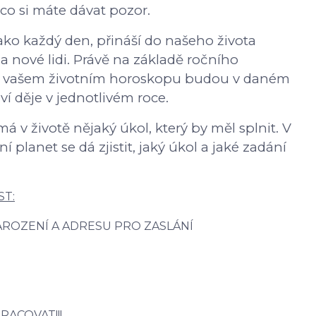
a co si máte dávat pozor.
jako každý den, přináší do našeho života
a nové lidi. Právě na základě ročního
 ve vašem životním horoskopu budou v daném
í děje v jednotlivém roce.
á v životě nějaký úkol, který by měl splnit. V
planet se dá zjistit, jaký úkol a jaké zadání
ST:
AROZENÍ A ADRESU PRO ZASLÁNÍ
RACOVAT!!!