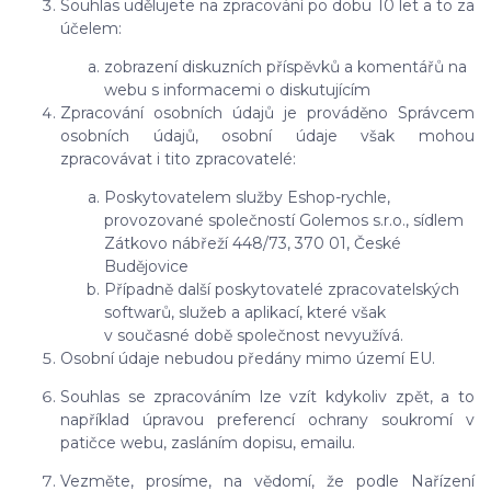
Souhlas udělujete na zpracování po dobu 10 let a to za
účelem:
zobrazení diskuzních příspěvků a komentářů na
webu s informacemi o diskutujícím
Zpracování osobních údajů je prováděno Správcem
osobních údajů, osobní údaje však mohou
zpracovávat i tito zpracovatelé:
Poskytovatelem služby Eshop-rychle,
provozované společností Golemos s.r.o., sídlem
Zátkovo nábřeží 448/73, 370 01, České
Budějovice
Případně další poskytovatelé zpracovatelských
softwarů, služeb a aplikací, které však
v současné době společnost nevyužívá.
Osobní údaje nebudou předány mimo území EU.
Souhlas se zpracováním lze vzít kdykoliv zpět, a to
například úpravou preferencí ochrany soukromí v
patičce webu, zasláním dopisu, emailu.
Vezměte, prosíme, na vědomí, že podle Nařízení