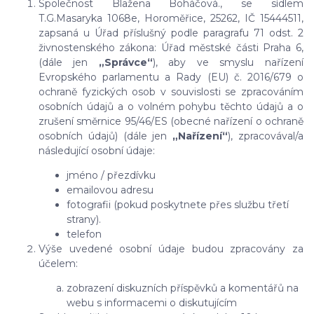
Společnost Blažena Boháčová., se sídlem
T.G.Masaryka 1068e, Horoměřice, 25262, IČ 15444511,
zapsaná u Úřad příslušný podle paragrafu 71 odst. 2
živnostenského zákona: Úřad městské části Praha 6,
(dále jen
„Správce“
), aby ve smyslu nařízení
Evropského parlamentu a Rady (EU) č. 2016/679 o
ochraně fyzických osob v souvislosti se zpracováním
osobních údajů a o volném pohybu těchto údajů a o
zrušení směrnice 95/46/ES (obecné nařízení o ochraně
osobních údajů) (dále jen
„Nařízení“
), zpracovával/a
následující osobní údaje:
jméno / přezdívku
emailovou adresu
fotografii (pokud poskytnete přes službu třetí
strany).
telefon
Výše uvedené osobní údaje budou zpracovány za
účelem:
zobrazení diskuzních příspěvků a komentářů na
webu s informacemi o diskutujícím