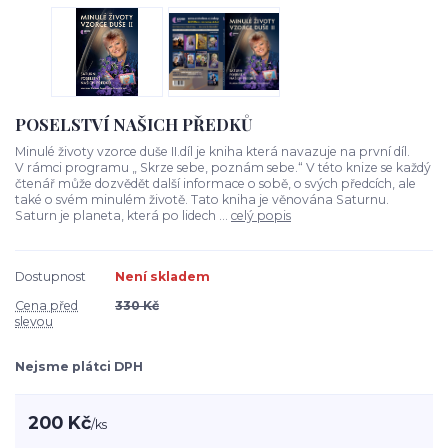
POSELSTVÍ NAŠICH PŘEDKŮ
Minulé životy vzorce duše II.díl je kniha která navazuje na první díl.
V rámci programu „ Skrze sebe, poznám sebe.“ V této knize se každý
čtenář může dozvědět další informace o sobě, o svých předcích, ale
také o svém minulém životě. Tato kniha je věnována Saturnu.
Saturn je planeta, která po lidech ...
celý popis
Dostupnost
Není skladem
Cena před
330 Kč
slevou
Nejsme plátci DPH
200 Kč
/
ks