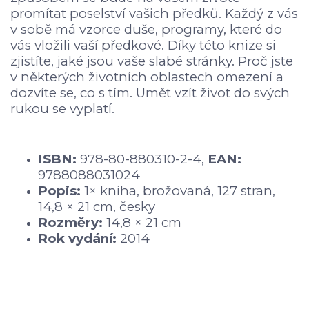
promítat poselství vašich předků. Každý z vás
v sobě má vzorce duše, programy, které do
vás vložili vaší předkové. Díky této knize si
zjistíte, jaké jsou vaše slabé stránky. Proč jste
v některých životních oblastech omezení a
dozvíte se, co s tím. Umět vzít život do svých
rukou se vyplatí.
ISBN:
978-80-880310-2-4,
EAN:
9788088031024
Popis:
1× kniha, brožovaná, 127 stran,
14,8 × 21 cm, česky
Rozměry:
14,8 × 21 cm
Rok vydání:
2014