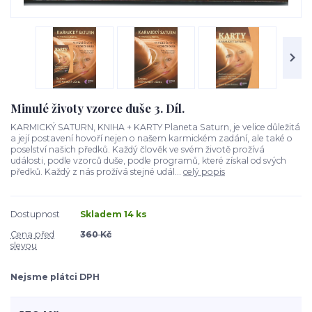
Minulé životy vzorce duše 3. Díl.
KARMICKÝ SATURN, KNIHA + KARTY Planeta Saturn, je velice důležitá
a její postavení hovoří nejen o našem karmickém zadání, ale také o
poselství našich předků. Každý člověk ve svém životě prožívá
události, podle vzorců duše, podle programů, které získal od svých
předků. Každý z nás prožívá stejné udál...
celý popis
Dostupnost
Skladem 14 ks
Cena před
360 Kč
slevou
Nejsme plátci DPH