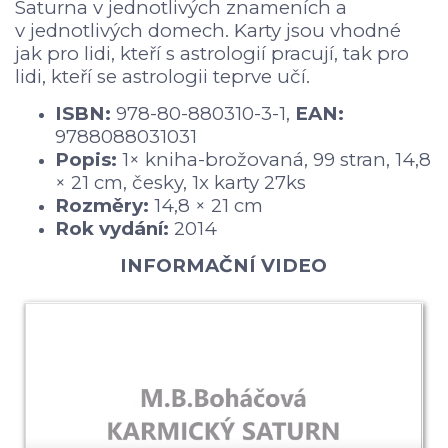
Saturna v jednotlivých znameních a
v jednotlivých domech. Karty jsou vhodné
jak pro lidi, kteří s astrologií pracují, tak pro
lidi, kteří se astrologii teprve učí.
ISBN:
978-80-880310-3-1,
EAN:
9788088031031
Popis:
1× kniha-brožovaná, 99 stran, 14,8
× 21 cm, česky, 1x karty 27ks
Rozměry:
14,8 × 21 cm
Rok vydání:
2014
INFORMAČNÍ VIDEO