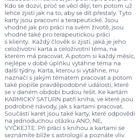
Kdo se dozví, proč se věcí dějí, ten potom už
lehce zjistí jak na to, aby se dít přestaly. Tyto
karty jsou pracovní a terapeutické. Jsou
vhodné jak pro práci na svém životě, jsou
vhodné také pro terapeutickou práci
s klienty. Každý člověk si zjistí, jaká je jeho
celoživotní karta a celoživotní téma, na
kterém má pracovat. A potom si každý měsíc,
nejlépe v době úplňku vytáhne téma na
další týdny. Karta, kterou si vytáhne, mu
naznačí s jakým tématem pracovat a potom
také popíše pravděpodobné události, které
se v daném období budou řešit. Ke kartám
KARMICKÝ SATURN patří kniha, ve které jsou
podrobné návody, jak s kartami pracovat.
Součástí karet jsou také karty, které odpovědi
na jednoduchou otázku ANO, NE,
VYČKEJTE. Při práci s knihou a kartami se
seznámíte blíže s astrologií a poznáte vliv