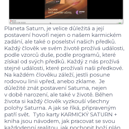
Planeta Saturn, je velice důležitá a její
postavení hovoří nejen o našem karmickém
zadání, ale také o poselství našich předků.
Každý člověk ve svém životě prožívá události,
podle vzorců duše, podle programů, které
získal od svých předků. Každý z nás prožívá
stejné události, které prožívali naši předkové.
Na každém člověku záleží, jestli posune
rodovou linii vpřed, anebo zklame. Je
důležité znát postavení Saturna, nejen
v době narození, ale také v životě. Běhen
života si každý člověk vyzkouší všechny
polohy Saturna. A jak se říká, připraveným
patří svět. Tyto karty KARMICKÝ SATURN +
kniha jsou návodem, jak pracovat se svou
každodenní realitou, jak pochopit boží plán.