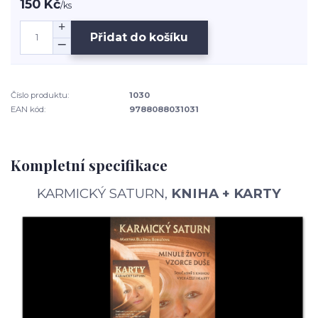
150 Kč
/
ks
Přidat do košíku
Číslo produktu:
1030
EAN kód:
9788088031031
Kompletní specifikace
KARMICKÝ SATURN,
KNIHA + KARTY