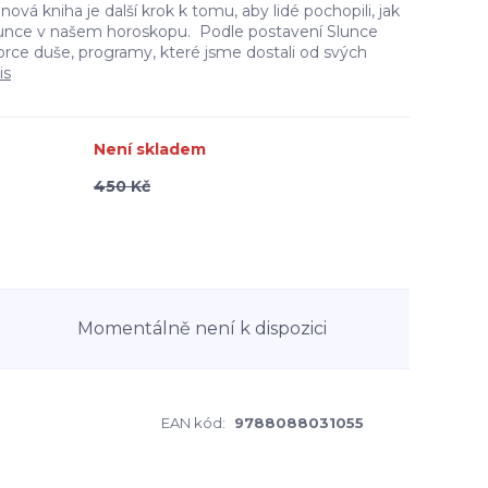
nová kniha je další krok k tomu, aby lidé pochopili, jak
Slunce v našem horoskopu. Podle postavení Slunce
orce duše, programy, které jsme dostali od svých
is
Není skladem
450 Kč
Momentálně není k dispozici
EAN kód:
9788088031055