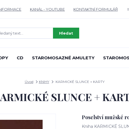
INFORMACE
KANÁL - YOUTUBE
KONTAKTNÍ FORMULÁŘ
Hledat
OPY
CD
STAROMOSAZNÉ AMULETY
STAROMOS
Úvod
KNIHY
KARMICKÉ SLUNCE + KARTY
ARMICKÉ SLUNCE + KAR
Poselství mužské ro
Kniha KARMICKÉ SLUNC