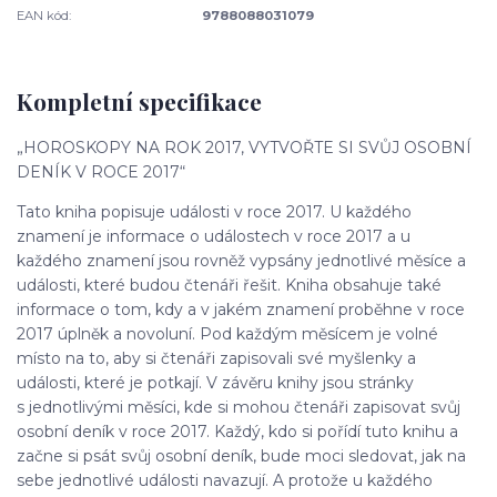
EAN kód:
9788088031079
Kompletní specifikace
„HOROSKOPY NA ROK 2017, VYTVOŘTE SI SVŮJ OSOBNÍ
DENÍK V ROCE 2017“
Tato kniha popisuje události v roce 2017. U každého
znamení je informace o událostech v roce 2017 a u
každého znamení jsou rovněž vypsány jednotlivé měsíce a
události, které budou čtenáři řešit. Kniha obsahuje také
informace o tom, kdy a v jakém znamení proběhne v roce
2017 úplněk a novoluní. Pod každým měsícem je volné
místo na to, aby si čtenáři zapisovali své myšlenky a
události, které je potkají. V závěru knihy jsou stránky
s jednotlivými měsíci, kde si mohou čtenáři zapisovat svůj
osobní deník v roce 2017. Každý, kdo si pořídí tuto knihu a
začne si psát svůj osobní deník, bude moci sledovat, jak na
sebe jednotlivé události navazují. A protože u každého