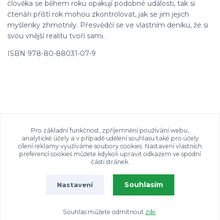
člověka se během roku opakují podobné události, tak si
čtenáři příští rok mohou zkontrolovat, jak se jim jejich
myšlenky zhmotnily. Přesvědčí se ve vlastním deníku, že si
svou vnější realitu tvoří sami.
ISBN 978-80-88031-07-9
Zboží zařazeno v kategoriích
Pro základní funkčnost, zpříjemnění používání webu,
analytické účely a v případě udělení souhlasu také pro účely
cílení reklamy využíváme soubory cookies. Nastavení vlastních
KNIHY
preferencí cookies můžete kdykoli upravit odkazem ve spodní
části stránek.
Souhlasím
Nastavení
Souhlas můžete odmítnout
zde
.
Vytvořeno na
Eshop-rychle.cz