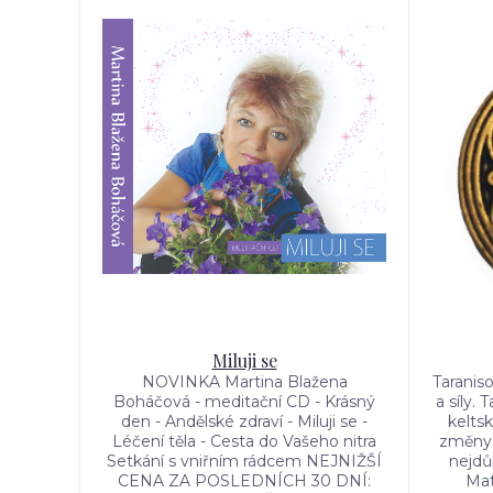
Miluji se
NOVINKA Martina Blažena
Taranis
Boháčová - meditační CD - Krásný
a síly. 
den - Andělské zdraví - Miluji se -
keltsk
Léčení těla - Cesta do Vašeho nitra
změny. 
Setkání s vniřním rádcem NEJNIŽŠÍ
nejdů
CENA ZA POSLEDNÍCH 30 DNÍ:
Mat