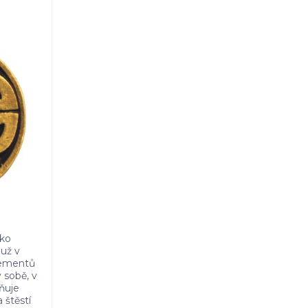
ako
 už v
lementů
 sobě, v
ňuje
 štěstí