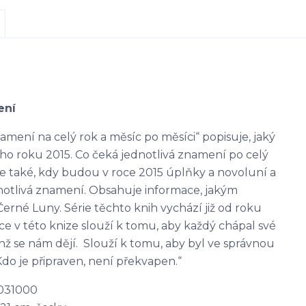
ení
amení na celý rok a měsíc po měsíci“ popisuje, jaký
ho roku 2015. Co čeká jednotlivá znamení po celý
je také, kdy budou v roce 2015 úplňky a novoluní a
dnotlivá znamení. Obsahuje informace, jakým
rné Luny. Série těchto knih vychází již od roku
e v této knize slouží k tomu, aby každý chápal své
 jenž se nám dějí. Slouží k tomu, aby byl ve správnou
do je připraven, není překvapen.“
031000