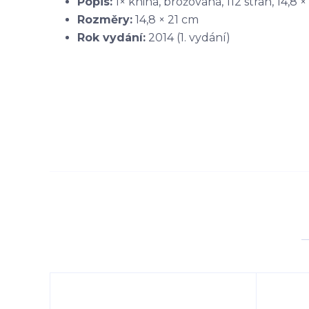
Popis:
1× kniha, brožovaná, 112 stran, 14,8 ×
Rozměry:
14,8 × 21 cm
Rok vydání:
2014 (1. vydání)