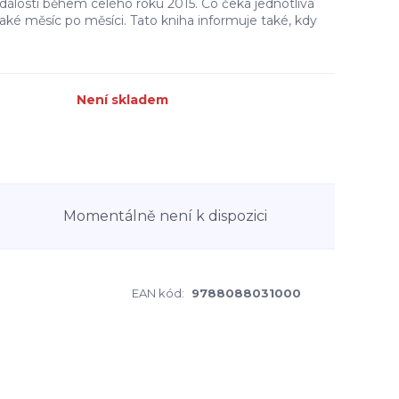
dálosti během celého roku 2015. Co čeká jednotlivá
aké měsíc po měsíci. Tato kniha informuje také, kdy
Není skladem
Momentálně není k dispozici
EAN kód:
9788088031000