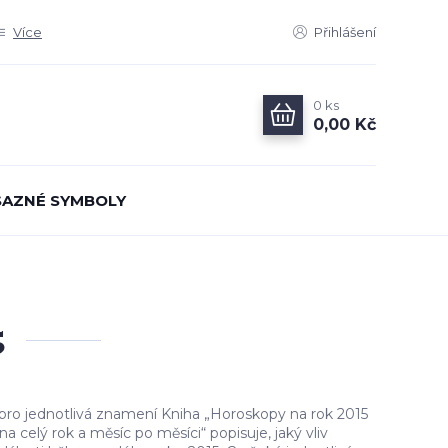
Více
Přihlášení
0
ks
0,00 Kč
AZNÉ SYMBOLY
5
pro jednotlivá znamení Kniha „Horoskopy na rok 2015
a celý rok a měsíc po měsíci“ popisuje, jaký vliv