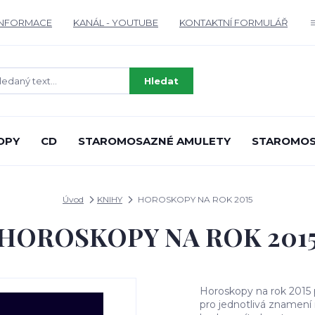
INFORMACE
KANÁL - YOUTUBE
KONTAKTNÍ FORMULÁŘ
Hledat
OPY
CD
STAROMOSAZNÉ AMULETY
STAROMOS
Úvod
KNIHY
HOROSKOPY NA ROK 2015
HOROSKOPY NA ROK 201
Horoskopy na rok 2015 
pro jednotlivá znamení n