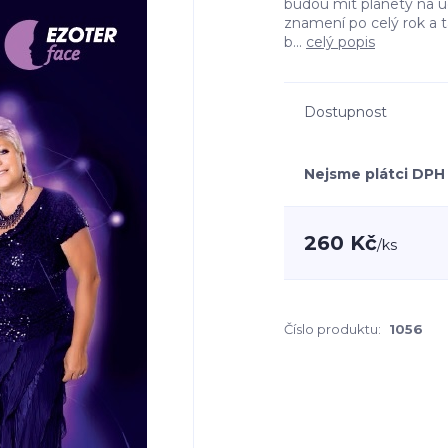
budou mít planety na u
znamení po celý rok a t
b...
celý popis
Dostupnost
Nejsme plátci DPH
260 Kč
/
ks
Číslo produktu:
1056