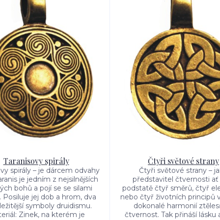
Taranisovy spirály
Čtyři světové strany
ovy spirály – je dárcem odvahy
Čtyři světové strany – j
Taranis je jedním z nejsilnějších
představitel čtvernosti ať
ých bohů a pojí se se silami
podstatě čtyř směrů, čtyř e
Posiluje jej dob a hrom, dva
nebo čtyř životních principů v
ležitější symboly druidismu.
dokonalé harmonií ztěles
eriál: Zinek, na kterém je
čtvernost. Tak přináší lásku a