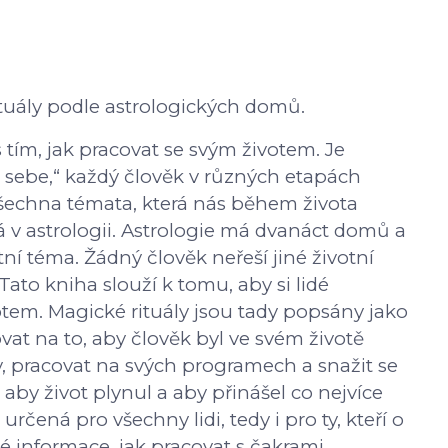
ituály podle astrologických domů.
 tím, jak pracovat se svým životem. Je
 sebe,“ každý člověk v různých etapách
 Všechna témata, která nás během života
 v astrologii. Astrologie má dvanáct domů a
í téma. Žádný člověk neřeší jiné životní
Tato kniha slouží k tomu, aby si lidé
otem. Magické rituály jsou tady popsány jako
vat na to, aby člověk byl ve svém životě
ty, pracovat na svých programech a snažit se
aby život plynul a aby přinášel co nejvíce
rčená pro všechny lidi, tedy i pro ty, kteří o
é informace, jak pracovat s čakrami,